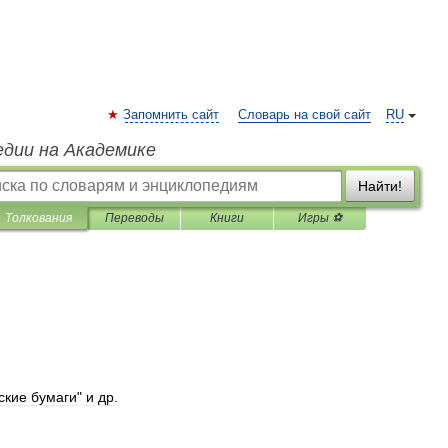
Запомнить сайт
Словарь на свой сайт
RU
едии на Академике
Найти!
Толкования
Переводы
Книги
Игры ⚽
ские
бумаги
"
и
др
.