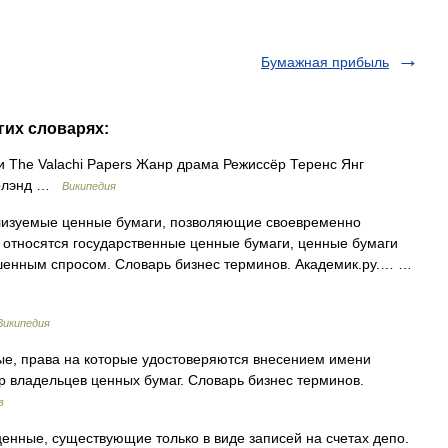
Бумажная прибыль
гих словарях:
 The Valachi Papers Жанр драма Режиссёр Теренс Янг
Айрлэнд …
Википедия
лизуемые ценные бумаги, позволяющие своевременно
. относятся государственные ценные бумаги, ценные бумаги
енным спросом. Словарь бизнес терминов. Академик.ру.… …
Википедия
е, права на которые удостоверяются внесением имени
тр владельцев ценных бумаг. Словарь бизнес терминов.
в
енные, существующие только в виде записей на счетах депо.