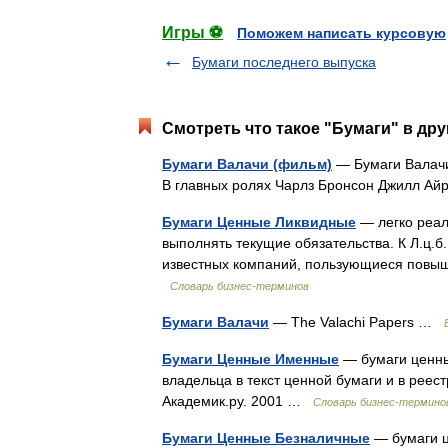
Игры ⚽
Поможем написать курсовую
Бумаги последнего выпуска
Смотреть что такое "Бумаги" в дру
Бумаги Валачи (фильм)
— Бумаги Валачи
В главных ролях Чарлз Бронсон Джилл 
Бумаги Ценные Ликвидные
— легко реа
выполнять текущие обязательства. К Л.ц.б
известных компаний, пользующиеся повыш
Словарь бизнес-терминов
Бумаги Валачи
— The Valachi Papers …
Бумаги Ценные Именные
— бумаги ценны
владельца в текст ценной бумаги и в реес
Академик.ру. 2001 …
Словарь бизнес-термино
Бумаги Ценные Безналичные
— бумаги ц