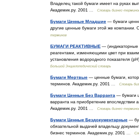
Владелец такой бумаги имеет на руках вып
Академик.ру. 2001 …
Словарь бизнес-термино
Бумаги Ценные Младшие
— бумаги ценны
другие ценные бумаги этой же компании.
терминов
БУМАГИ РЕАКТИВНЫЕ
— (индикаторные 
реагентами, изменяющими цвет при взаи
установления водородного показателя (p
Большой Энциклопедический словарь
Бумаги Мертвые
— ценные бумаги, котор
терминов. Академик.ру. 2001 …
Словарь би
Бумаги Ценные Без Варранта
— бумаги ц
варранта на приобретение впоследствии а
Академик.ру. 2001 …
Словарь бизнес-термино
Бумаги Ценные Бездокументарные
— бум
обязательной выдачей владельцу документ
бизнес терминов. Академик.ру. 2001 …
Сл