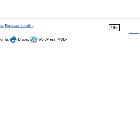
ка
,
Реклама на сайте
18+
omla,
Drupal,
WordPress, MODx.